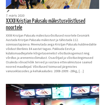
7. märts 2020
XXXII Kristjan Palusalu mälestusvõistlused
noortele
XXXII Kristjan Palusalu mälestusvõistlused noortele Eesmärk
Austada Kristjan Palusalu mälestust ja tähistada 112.
sünniaastapäeva. Meenutada aega Kristjan Palusalu kuldmedalite
võidust Berliinis 84 aastat tagasi. Pakkuda Eesti ja
külalismaadlejatele kõrgetasemelist võistluskogemust ning
võrdlus ja arenemisvõimalust. Osavõtjad ja võistlustingimused
Osaleda võivad kõik terved ja vastava ettevalmistuse saanud
noored maadlejad. Võistlused toimuvad järgmistes
vanuseklassides ja kehakaaludes: 2008-2009: -28kg, […]