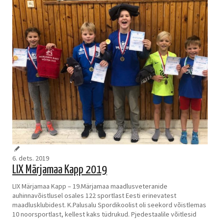
6. dets. 2019
LIX Märjamaa Kapp 2019
LIX Märjamaa Kapp – 19.Märjamaa maadlusveteranide
auhinnavõistlusel osales 122 sportlast Eesti erinevatest
maadlusklubidest. K.Palusalu Spordikoolist oli seekord võistlemas
10 noorsportlast, kellest kaks tüdrukud. Pjedestaalile võitlesid