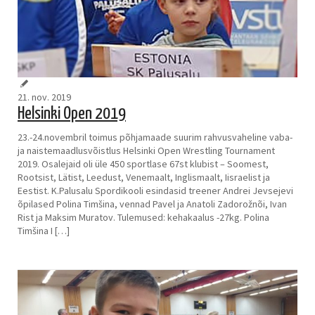
21. nov. 2019
Helsinki Open 2019
23.-24.novembril toimus põhjamaade suurim rahvusvaheline vaba-
ja naistemaadlusvõistlus Helsinki Open Wrestling Tournament
2019. Osalejaid oli üle 450 sportlase 67st klubist – Soomest,
Rootsist, Lätist, Leedust, Venemaalt, Inglismaalt, Iisraelist ja
Eestist. K.Palusalu Spordikooli esindasid treener Andrei Jevsejevi
õpilased Polina Timšina, vennad Pavel ja Anatoli Zadorožnõi, Ivan
Rist ja Maksim Muratov. Tulemused: kehakaalus -27kg. Polina
Timšina I […]