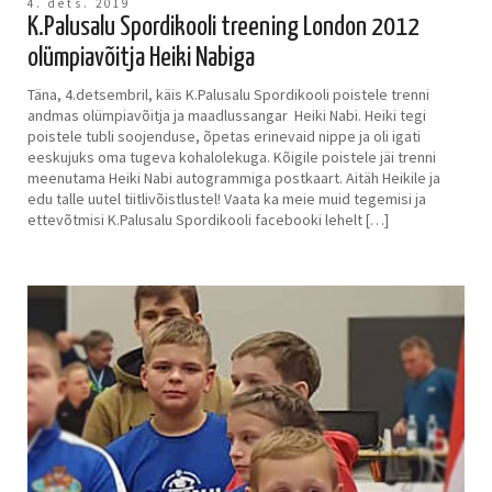
4. dets. 2019
K.Palusalu Spordikooli treening London 2012
olümpiavõitja Heiki Nabiga
Täna, 4.detsembril, käis K.Palusalu Spordikooli poistele trenni
andmas olümpiavõitja ja maadlussangar Heiki Nabi. Heiki tegi
poistele tubli soojenduse, õpetas erinevaid nippe ja oli igati
eeskujuks oma tugeva kohalolekuga. Kõigile poistele jäi trenni
meenutama Heiki Nabi autogrammiga postkaart. Aitäh Heikile ja
edu talle uutel tiitlivõistlustel! Vaata ka meie muid tegemisi ja
ettevõtmisi K.Palusalu Spordikooli facebooki lehelt […]