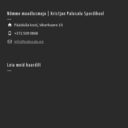
Nõmme maadlusmaja | Kristjan Palusalu Spordikool
Pääsküla kool, Vikerkaare 10
+372 509 0868
info@palusalu.ee
Leia meid kaardilt