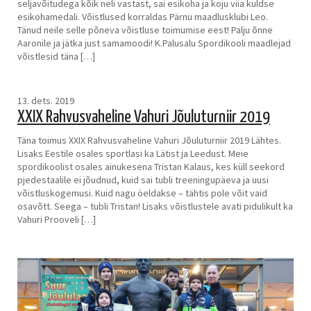
seljavõitudega kõik neli vastast, sai esikoha ja koju viia kuldse
esikohamedali. Võistlused korraldas Pärnu maadlusklubi Leo.
Tänud neile selle põneva võistluse toimumise eest! Palju õnne
Aaronile ja jätka just samamoodi! K.Palusalu Spordikooli maadlejad
võistlesid täna […]
13. dets. 2019
XXIX Rahvusvaheline Vahuri Jõuluturniir 2019
Täna toimus XXIX Rahvusvaheline Vahuri Jõuluturniir 2019 Lähtes.
Lisaks Eestile osales sportlasi ka Lätist ja Leedust. Meie
spordikoolist osales ainukesena Tristan Kalaus, kes küll seekord
pjedestaalile ei jõudnud, kuid sai tubli treeningupäeva ja uusi
võistluskogemusi. Kuid nagu öeldakse – tähtis pole võit vaid
osavõtt. Seega – tubli Tristan! Lisaks võistlustele avati pidulikult ka
Vahuri Prooveli […]