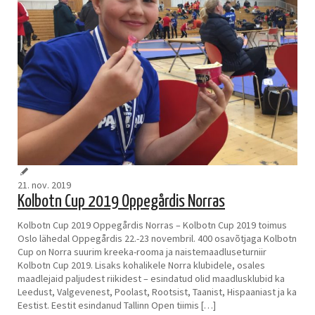
21. nov. 2019
Kolbotn Cup 2019 Oppegårdis Norras
Kolbotn Cup 2019 Oppegårdis Norras – Kolbotn Cup 2019 toimus
Oslo lähedal Oppegårdis 22.-23 novembril. 400 osavõtjaga Kolbotn
Cup on Norra suurim kreeka-rooma ja naistemaadluseturniir
Kolbotn Cup 2019. Lisaks kohalikele Norra klubidele, osales
maadlejaid paljudest riikidest – esindatud olid maadlusklubid ka
Leedust, Valgevenest, Poolast, Rootsist, Taanist, Hispaaniast ja ka
Eestist. Eestit esindanud Tallinn Open tiimis […]