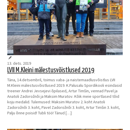
13. dets. 2019
LVII M.Kleini mälestusvõistlused 2019
Täna, 14.detsembril, toimus vaba- ja naistemaadlusvõistlus LVII
M.Kleini mälestusvõistlused 2019. K.Palusalu Spordikooli esindasid
treener Andrei Jevsejevi õpilased, Artur Timšin, vennad Pavel ja
Anatoli Zadorožnõi ja Maksim Muratov. Kõik meie sportlased tõid
koju medalid. Tulemused: Maksim Muratov 2. koht Anatoli
Zadorožnõi 3. koht, Pavel Zadorožnõi 3. koht, Artur Timšin 3. koht,
Palju õnne poisid! Tubli töö! Tänud […]