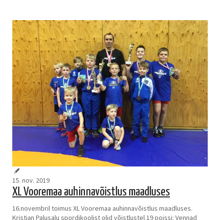
15. nov. 2019
XL Vooremaa auhinnavõistlus maadluses
16.novembril toimus XL Vooremaa auhinnavõistlus maadluses.
Kristjan Palusalu spordikoolist olid võistlustel 19 poissi: Vennad