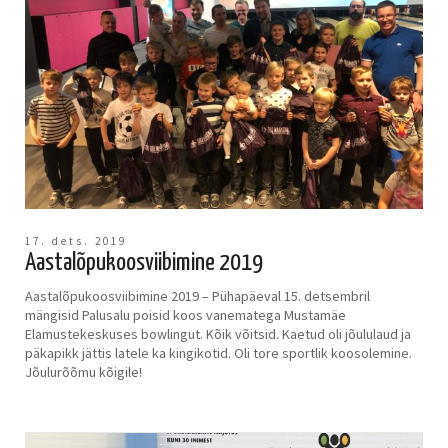
17. dets. 2019
Aastalõpukoosviibimine 2019
Aastalõpukoosviibimine 2019 – Pühapäeval 15. detsembril
mängisid Palusalu poisid koos vanematega Mustamäe
Elamustekeskuses bowlingut. Kõik võitsid. Kaetud oli jõululaud ja
päkapikk jättis latele ka kingikotid. Oli tore sportlik koosolemine.
Jõulurõõmu kõigile!