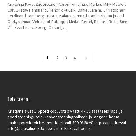
Anatoli ja Pavel Zadoroznõi, Aaron Tõnismaa, Markus Mikk Mölder,
Carl Gustav Hansberg, Hendrik Kuusik, Daniel Efraim, Christopher
Ferdinand Hansberg, Tristan Kalaus, vennad Tomi, Cristian ja Carl
Olek, vennad Veli ja Loit Pütsepp, Mihkel Peitel, Rihhard Reila, Siim
Viil, Evert Naruskberg, Oskar […]
1
2
3
4
Tule trenni!
Kristjan Palusalu Spordikool võtab vastu 4 - 19 aastaseid lapsi ja
noori treeningutele. Teavet treeningpaikade ja -aegade kohta
saab spordikooli treeneri telefonilt 509 0868 või e-posti aadressil
info@palusalu.ee Jooksev info ka Facebookis