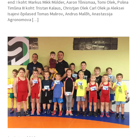
end: I koht: Markus Mikk Mölder, Aaron Tõnismaa, Tomi Olek, Polina
Timšina III koht: Tristan Kalaus, Christjan Olek Carl Olek ja Aleksei
Isajevi õpilased Tomas Mulirov, Andrus Malõh, Anastassija
Agronomova […]